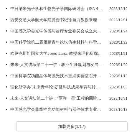
中日纳米光子学和生物光子学国际研讨会（ISNB 2023）在广州召开
2023/12/19
西安交通大学航天学院党委书记徐自力教授来理化所进行学术交流
2023/12/01
中国感光学会光学传感与诊疗专业委员会成立大会暨第一届光学传感与诊疗学术研讨会在北京举办
2023/11/24
中国科学院第二届雁栖青年论坛仿生材料与科学前沿专题论坛在京举办
2023/11/22
哈萨克斯坦国立大学Jenis Janar教授来理化所廊坊园区参观访问
2023/11/21
未来·人文讲坛第二十一讲：职业生涯规划与发展---提升幸福指数
2023/11/20
中国科学院功能晶体与激光技术重点实验室召开2023年度学术委员会暨学术年会
2023/11/13
理化所举办“未来青年论坛”暨科技成果孕育与转化创新论坛
2023/11/03
未来·人文讲坛第二十讲：“两弹一星”工程的回眸与平议
2023/10/31
中国感光学会非线性光功能材料与器件技术专业委员会成立大会暨陈创天院士纪念会召开
2023/10/18
加载更多(1/17)