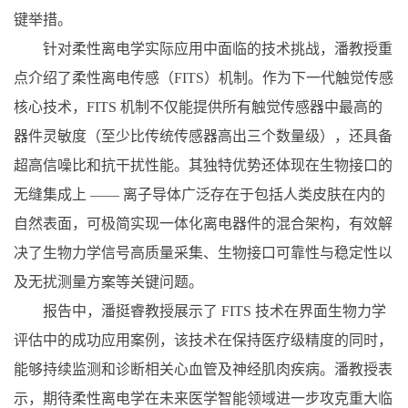
键举措。
针对柔性离电学实际应用中面临的技术挑战，潘教授重
点介绍了柔性离电传感（
FITS
）机制。作为下一代触觉传感
核心技术，
FITS
机制不仅能提供所有触觉传感器中最高的
器件灵敏度（至少比传统传感器高出三个数量级），还具备
超高信噪比和抗干扰性能。其独特优势还体现在生物接口的
无缝集成上 —— 离子导体广泛存在于包括人类皮肤在内的
自然表面，可极简实现一体化离电器件的混合架构，有效解
决了生物力学信号高质量采集、生物接口可靠性与稳定性以
及无扰测量方案等关键问题。
报告中，潘挺睿教授展示了
FITS
技术在界面生物力学
评估中的成功应用案例，该技术在保持医疗级精度的同时，
能够持续监测和诊断相关心血管及神经肌肉疾病。潘教授表
示，期待柔性离电学在未来医学智能领域进一步攻克重大临