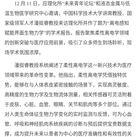
12
月
11
日，应理化所“未来青年论坛”和液态金属与低
温生物医学研究中心邀请，中国科学技术大学讲席教授、国
家级领军人才潘挺睿教授来访理化所并作了题为“离电感知
赋能界面生物力学”的学术报告。报告聚焦柔性离电学领域
的创新突破与医疗应用前景，吸引了众多师生到场聆听，现
场学术氛围浓厚。
潘挺睿教授系统阐述了柔性离电学这一新兴技术为医疗
领域带来的革命性变革。他指出，柔性离电学凭借独特优
势，能够在与人体表皮紧密接触的场景下，实现高灵敏度、
高精度的生物力学及生物流体测量，相关传感器可灵活附着
于皮肤、心脏、血管、眼睛、关节和肌肉等多个部位。通过
对人类生命体征生物力学变化的实时监测与反馈，可为心血
管、呼吸和神经肌肉系统疾病的诊断与预后提供宝贵数据支
撑，成为提升未来以患者为中心的医疗准确性和有效性的关