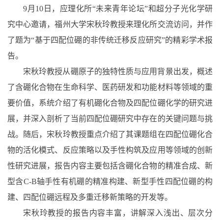
9
月
10
日，应理化所“未来青年论坛”和超分子光化学研
究中心邀请，福州大学宋秋玲教授来理化所交流访问，并作
了题为“基于四配位硼的非传统迁移反应研究”的精彩学术报
告。
宋秋玲教授从硼原子的独特性质与应用背景出发，概述
了含硼化合物在生命科学、医药研发和功能材料等领域的重
要价值，系统介绍了有机硼化合物及四配位硼化学的研究进
展，并深入剖析了当前四配位硼研究中存在的关键问题与挑
战。随后，宋秋玲教授重点介绍了其课题组在四配位硼化合
物的活化模式、反应策略以及手性构筑及应用等领域的创新
性研究进展，报告内容主要包括含硼化合物的精准合成、新
型含
C-B
轴手性有机硼的精准构建、新型手性四配位硼的构
建、四配位硼远程及多重迁移新策略的开发等。
宋秋玲教授的报告内容丰富，讲解深入浅出、层次分