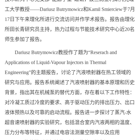
工大学教授——
Dariusz Butrymowicz
和
Kamil Smierciew
于
7
月
17
日下午来理化所进行交流访问并作学术报告。报告由理化
所田长青研究员主持，热力过程与节能技术研究中心近
20
名
师生参加了报告。
Dariusz Butrymowicz
教授作了题为“
Reserach and
Applications of Liquid-Vapour Injectors in Thermal
Engineering”
的主题报告，讨论了汽液喷射器在热工领域的
研究与应用。报告系统阐述了汽液喷射器的基本原理和历史
背景，指出其在机械泵的替代方面，存在着以下工作特性：
对冷凝工质过冷度的要求、高于驱动压力的排出压力、出口
液体预热以及可靠的启动流程。报告进一步探讨了蒸汽
-
水
超音速喷射器的实验研究，包括混合室内汽液两相的温度、
压力分布等特征，并通过电容法测量空隙率以及应用