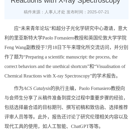
Reactions with X-ray Spectroscopy”
稿件来源：人事人才处
发布时间：2025-07-21
应“未来青年论坛”和超分子光化学研究中心邀请，意大
利的里亚斯特大学
Paolo Fornasiero
教授和英国伦敦大学学院
Feng Wang
副教授于
7
月
18
日下午来理化所交流访问，并分别
作了题为“
Preparing a scientific manuscript: the process, the
correct behaviors and the unethical shortcuts”
和“
Visualisation of
Chemical Reactions with X-ray Spectroscopy”
的学术报告。
作为
ACS Catalysis
的执行主编，
Paolo Fornasiero
教授向
与会师生分享了从稿件准备到提交过程中重要步骤的经验，
包括选择最合适的目标期刊、撰写初稿和致信函、选择推荐
评审人员等等。此外，报告还讨论了研究伦理相关内容以及
现代工具的使用，如人工智能、
ChatGPT
等等。