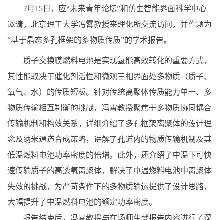
7
月
15
日，应“未来青年论坛”和仿生智能界面科学中心
邀请，北京理工大学冯霄教授来理化所交流访问，并作题为
“基于晶态多孔框架的多物质传质”的学术报告。
质子交换膜燃料电池是实现氢能高效转化的重要方式，
其性能取决于催化剂活性和微观三相界面处多物质（质子、
氧气、水）的传质短板。针对传统离聚体传质能力单一、多
物质传输相互制衡的挑战，冯霄教授聚焦于多物质协同耦合
传输机制和构效关系，详细介绍了多孔框架离聚体的设计理
念及纳米通道合成策略，讲解了孔道内的物质传输机制及其
低温燃料电池功率密度的倍增。此外，还介绍了中温下可快
速传输质子的高透氧离聚体，解决了中温燃料电池中离聚体
失效的挑战，为严苛条件下的多物质输运提供了设计思路，
大幅提升了中温燃料电池的额定功率密度。
报告结束后，冯霄教授与在场师生就报告内容进行了深