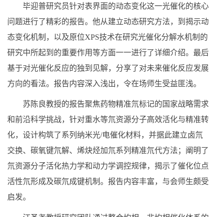
毕迎普研究员针对表界面的动态变化这一光催化的核心
问题进行了精彩的报告。他从建立动态研究方法，到揭示动
态变化机制，以及原位
XPS
技术在研究光催化分解水机制的
研究中所起到的重要作用等方面一一进行了详细介绍。最后
基于对光催化反应的独到见解，分享了对未来催化反应发展
方向的看法。报告内容深入浅出，令在场师生受益匪浅。
苏陈良教授的报告聚焦药物精准氘标记的国家战略需求
和前沿科学挑战，针对重水等氘资源分子高效活化与精准转
化，设计构筑了系列纳米光
/
电催化材料，并据此建立卤氘
交换、碳氧键氘解、烯炔烃加氘系列精准氘代方法；阐明了
氘资源分子活化热力学和动力学调控规律，揭示了催化位点
活性氘形成及碳氘成键机制。报告内容丰富，与会师生颇受
启发。