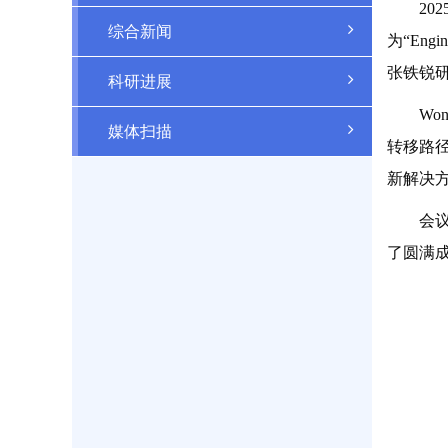
202
综合新闻
为“Engin
张铁锐
科研进展
Wo
媒体扫描
转移路径
新解决
会
了圆满