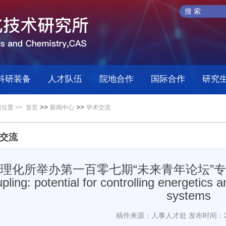
科研装备
人才队伍
院地合作
国际合作
研究
>>
>>
位置 >>
首页
新闻中心
学术交流
交流
理化所举办第一百零七期“未来青年论坛”专家报告
pling: potential for controlling energetics 
systems
稿件来源：人事人才处
发布时间：20