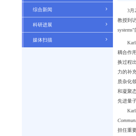
综合新闻
3月
教授到访理化所并
科研进展
syst
媒体扫描
Ka
耦合作用
换过程
力的补充
质杂化
和凝聚
先进量
Ka
Communi
担任重