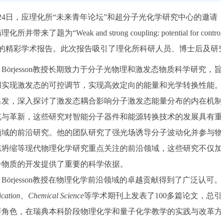
24日，应理化所“未来青年论坛”和超分子光化学研究中心的邀请，瑞典
带来了题为“Weak and strong coupling: potential for controlling en
ems”的精彩学术报告。此次报告吸引了理化所科研人员、博士后及
rl Börjesson教授长期致力于分子光物理和激发态物质科学
实现激发态的可控调节，实现高效定向的能量和光学转换性能。在本
出发，深入探讨了激发态耦合影响分子激发态能量分布的内在机
与革新，这些研究对智能分子器件和能源转换技术的发展具有重要意
领域的前沿研究。他的团队研究了强光场诱导分子波动化并参与
态坍缩等现代物理化学研究重点关注的前沿领域，这些研究不仅
子物质的开发提供了重要的科学依据。
rl Börjesson教授在物理化学前沿领域的卓越贡献得到了广泛认可
cation
、
Chemical Science
等学术期刊上发表了100多篇论文，总
要角色，在瑞典本科阶段物理化学和量子化学教学的实践与改革