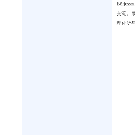
Börj
交流。最
理化所