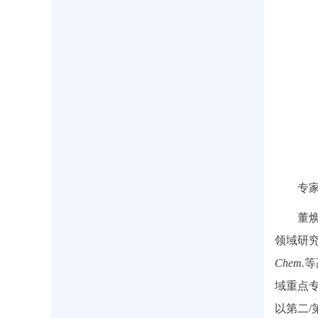
专
董
领域研
Chem.
等
域重点
以第二/