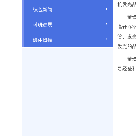
机发光
综合新闻
董
科研进展
高迁移
管、发
媒体扫描
发光的
董
贵经验