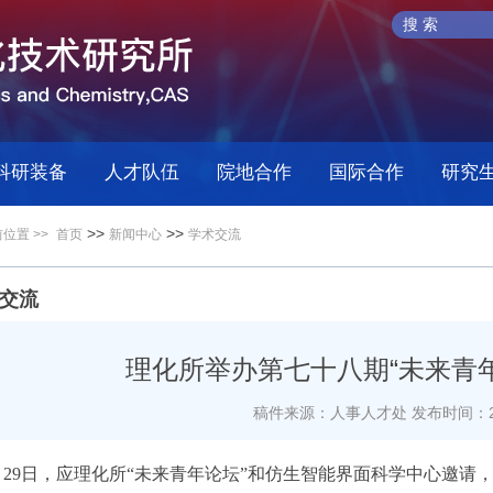
科研装备
人才队伍
院地合作
国际合作
研究
>>
>>
位置 >>
首页
新闻中心
学术交流
交流
理化所举办第七十八期“未来青
稿件来源：人事人才处
发布时间：20
0月29日，应理化所“未来青年论坛”和仿生智能界面科学中心邀