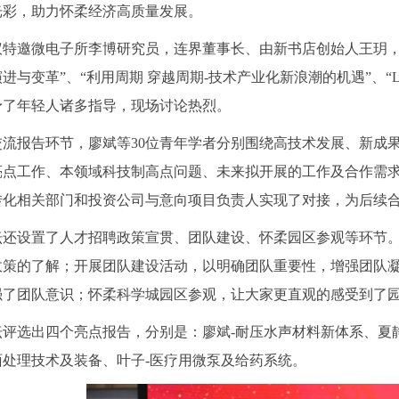
光彩，助力怀柔经济高质量发展。
议特邀微电子所李博研究员，连界董事长、由新书店创始人王玥，
进与变革”、“利用周期 穿越周期-技术产业化新浪潮的机遇”、“
予了年轻人诸多指导，现场讨论热烈。
交流报告环节，廖斌等30位青年学者分别围绕高技术发展、新成
亮点工作、本领域科技制高点问题、未来拟开展的工作及合作需
转化相关部门和投资公司与意向项目负责人实现了对接，为后续
坛还设置了人才招聘政策宣贯、团队建设、怀柔园区参观等环节
政策的了解；开展团队建设活动，以明确团队重要性，增强团队
强了团队意识；怀柔科学城园区参观，让大家更直观的感受到了
坛评选出四个亮点报告，分别是：廖斌-耐压水声材料新体系、夏
面处理技术及装备、叶子-医疗用微泵及给药系统。