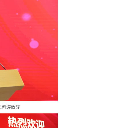
王树涛致辞