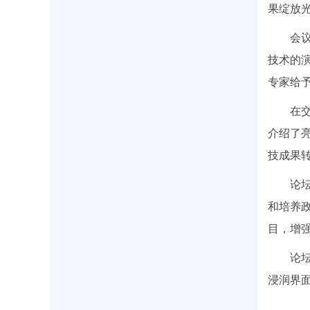
果绽放
会
技术的演
专家给
在
介绍了
技成果
论
和培养
目，增
论
浸润界