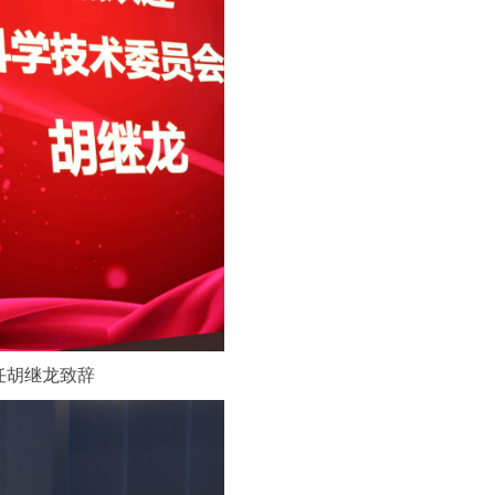
任胡继龙致辞