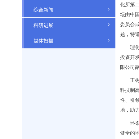
化所第二
综合新闻
坛由中
委员会
科研进展
题，特
媒体扫描
理
投资开
限公司
王
科技制
性、引
地，助
怀
健全的