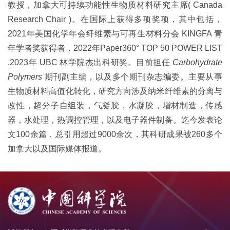
教授，加拿大可持续功能性生物质材料研究主席
( Canada
Research Chair )
。在国际上获得多项奖项，其中包括，
2021
年美国化学年会纤维素与可再生材料分会
KINGFA
青
年学者奖获得者，
2022
年
Paper360
°
TOP 50 POWER LIST
,2023
年
UBC
林学院杰出科研奖。目前担任
Carbohydrate
Polymers
期刊副主编，以及多个期刊杂志编委。主要从事
生物质材料高值化转化，研究方向涉及纳米纤维素的分离与
改性，超分子自组装，气凝胶，水凝胶，增材制造，传感
器，水处理，热调控管理，以及电子器件制备。迄今发表论
文
100
余篇，总引用超过
9000
余次，其科研成果被
260
多个
加拿大以及国际媒体报道。