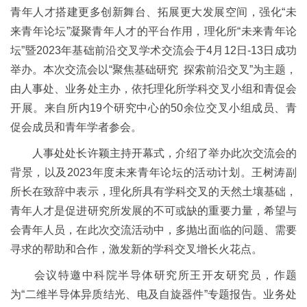
青年人才搭建更多创新舞台、拓展更大发展空间，强化“未
来青年论坛”凝聚青年人才的平台作用，理化所“未来青年论
坛”暨
2023
年基础前沿交叉学术交流会于
4
月
12
日
-13
日成功
举办。本次交流会以“聚焦基础研究
探索前沿交叉”为主题，
由人事处、业务处主办，依托理化所学科交叉小组和青促会
开展。来自所内
19
个研究中心的
50
余位交叉小组成员、青
促会成员和青年学者参会。
人事处处长许颖主持开幕式，介绍了举办此次交流会的
背景，以及
2023
年度未来青年论坛的活动计划。王树涛副
所长在致辞中表示，理化所具有学科交叉的天然土壤基础，
青年人才是促进研究所发展的不可或缺的重要力量，希望与
会青年人员，在此次交流活动中，多抛出面临的问题、需要
寻求的帮助和合作，激发新的学科交叉增长火花点。
会议特邀中科院半导体研究所王开友研究员，作题
为“二维半导体异质结光、电及自旋器件”专题报告。业务处