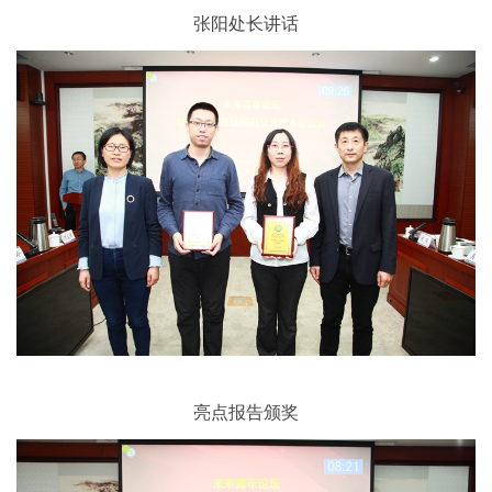
张阳处长讲话
亮点报告颁奖