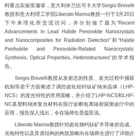
料重点实验室邀请，意大利米兰比可卡大学
Sergio Brovelli
教授和意大利理工学院
Liberato Manna
教授一行于
3
月
20
日
下午来理化所交流访问，并分别做了题为“
Recent
Advancements in Lead Halide Perovskite Nanocrystals
and Nanocomposites for Radiation Detection
”和“
Halide
Perdvskite and Perovskite-Related Nanocrystals:
Synthesis, Optical Properties, Heterostructures
”的学术报
告。
Sergio Brovelli
教授从发射态的性质、发光过程中捕获
机制等若干方面阐述了调控卤化铅钙钛矿纳米晶体（
LHP-
NCS
）的发光特性的常用策略，并介绍了
LHP-NCS
和
LHP-
NC
基塑料纳米复合材料在医疗诊断电离辐射探测诊疗中的
应用，报告深入浅出，令在场师生受益匪浅。
Liberato Manna
教授针对卤化物钙钛矿半导体的合成、
光电特性以及异质结构的构筑策略向在场师生进行了详细介