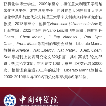
获得化学博士学位。
2009
年至今，担任意大利理工学院纳
米化学系主任、材料系副主任，同时在意大利热那亚大学理
论化学系和荷兰代尔夫特理工大学卡夫利纳米科学研究所任
教授。
2018
年至今，他担任
Nanoscale
和
Nanoscale Adv.
期
刊副主编，
2022
年起担任
Nano Lett.
期刊副编辑，同时担任
Chem
、
Chem Mater.
、
J. Exp. Nanosci.
、
Part. Syst.
Char.
、
Front. Mater.
等期刊的编委会成员。
Liberato Manna
教授在
Science
、
Nat. Energy
、
Nat. Mater.
、
J. Am. Chem.
Soc.
等期刊上发表研究论文
320
多篇，其中高被引论文
25
篇，热点论文
3
篇，封面论文
10
篇，总被引次数已超
50000
次。根据汤森路透
2011
年的统计，
Liberato Manna
教授在
2000~2010
年世界
100
名顶尖化学家榜排名第
24
位。