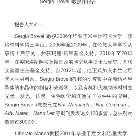
Sergio Brovelli
教授作报告
报告人简介：
Sergio Brovelli
教授
2006
年毕业于米兰比可卡大学，获
得材料学博士学位。
2006
年至
2009
年，在伦敦大学学院从
事博士后研究，并获玛丽
-
居里基金支持。
2010
年至
2012
年，在美国洛斯阿拉莫斯国家实验室从事博士后研究，并获
实验室主任基金支持。自
2012
年起，他正式加入米兰比可
卡大学材料系。
Sergio Brovelli
教授的研究集中在新结构半
导体纳米晶体的制备和光谱学，以及有机和无机纳米材料在
光伏、发光、传感、生物医学和其他光子器件中的应用。
Sergio Brovelli
教授已在
Nat. Nanotech.
、
Nat. Commun.
、
Adv. Mater.
、
Nano Lett.
等期刊发表论文
120
多篇，总被引次
数超过
8000
次。
Liberato Manna
教授
2001
年毕业于意大利巴里大学，