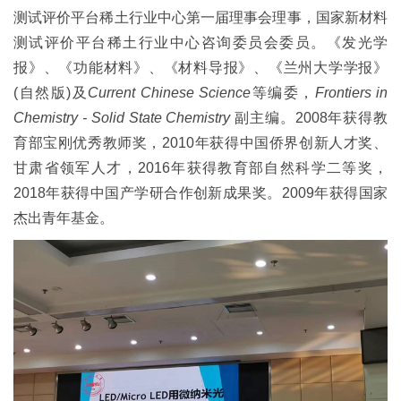
测试评价平台稀土行业中心第一届理事会理事，国家新材料
测试评价平台稀土行业中心咨询委员会委员。《发光学
报》、《功能材料》、《材料导报》、《兰州大学学报》
(
自然版
)
及
Current Chinese Science
等编委，
Frontiers in
Chemistry - Solid State Chemistry
副主编。
2008
年获得教
育部宝刚优秀教师奖，
2010
年获得中国侨界创新人才奖、
甘肃省领军人才，
2016
年获得教育部自然科学二等奖，
2018
年获得中国产学研合作创新成果奖。
2009
年获得国家
杰出青年基金。