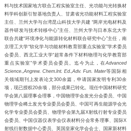
料与技术国家地方联合工程实验室主任、光功能与光转换材
料学科创新引智基地负责人、甘肃省光功能材料工程实验室
主任、兰州大学与台湾昆山科技大学共建
“两岸光电材料及
器件研发与技术转移中心”主任、兰州大学与日本东北大学
联合共建“环境净化与能源转化材料联合研究中心”主任，南
京理工大学“软化学与功能材料教育部重点实验室”学术委员
会委员、西北工业大学“超常条件下材料物理与化学教育部
重点实验室”学术委员会委员。迄今为止，在
Advanced
Science.,Angrew. Chem.Int. Ed.,Adv. Fun. Mater
等国际相
关领域期刊上发表论文
300
余篇，申请国家发明专利
30
余
项，现已授权
20
余项，部分成果已转化。现任中国材料研究
学会第八届理事会理事，中国物理学会发光分会委员、中国
物理学会稀土发光专业委员会委员、中国可再生能源学会光
化学专业委员会委员、物理学会第九届
X
射线行射专业委员
会委员、中国仪器仪表学会仪表材料分会常务理事、国际
X
射线衍射数据中心委员、英国皇家化学会会士、国家新材料