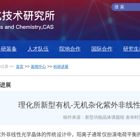
科研装备
人才队伍
院地合作
国际合作
研究生
>>
>>
位置 >>
首页
新闻中心
科研进展
进展
理化所新型有机-无机杂化紫外非线
稿件来源：新型功能晶体课题组
发布时间
紫外非线性光学晶体的传统设计中，阳离子通常仅扮演电荷平衡