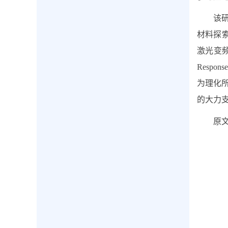
该
材料探
激光变
Response
为理化
的大力
原