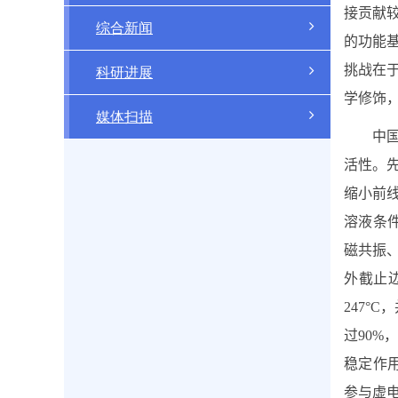
接贡献
综合新闻
的功能
挑战在
科研进展
学修饰
媒体扫描
中
活性。
缩小前
溶液条
磁共振
外截止
247°C
，
过
90%
稳定作
参与虚