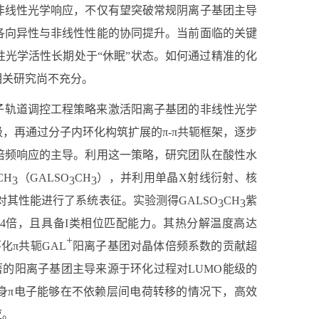
非线性光学响应，不仅有望突破常规阴离子基团主导
各向异性与非线性性能的协同提升。当前面临的关键
光学活性长期处于“休眠”状态。如何通过精准的化
相关研究尚不充分。
子轨道调控工程策略来激活阳离子基团的非线性光学
级，再通过分子内环化构筑扩展的
π-π
共轭框架，逐步
倍频响应的主导。利用这一策略，研究团队在酸性水
CH
（
GALSO
CH
），并利用单晶
X
射线衍射、核
3
3
3
对其性能进行了系统表征。实验测得
GALSO
CH
紫
3
3
4
倍，且具备
I
类相位匹配能力。其热分解温度高达
+
环化
π
共轭
GAL
阳离子基团对晶体倍频系数的贡献超
著的阳离子基团主导来源于环化过程对
LUMO
能级的
身
π
电子能够在不依赖层间电荷转移的情况下，高效
应。