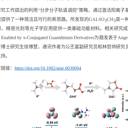
研究工作提出的利用“分步分子轨道调控”策略，通过激活阳离子
索提供了一种简洁且可行的新思路。所发现的
GALSO
CH
是一
3
3
频、精密光刻等光子学应用提供一类基础功能材料。相关研究成
 Enabled by π-Conjugated Guanidinium Derivatives
为题发表于
Angew
所博士研究生徐博慧，通讯作者为公丕富副研究员和林哲帅研究
支持。
文链接：
https://doi.org/10.1002/anie.6030694