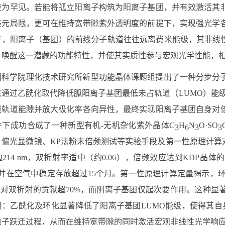
较为罕见。若能将孤立阳离子构筑为阳离子基团，并有效激活其
基元局限，更可在维持宽带隙紫外透明度的前提下，实现强光学
于，阳离子（基团）的前线分子轨道往往远离费米能级，其非线性
，唤醒这一潜藏的功能特性，并使其实质性参与宏观光学性能，
国科学院理化技术研究所新型功能晶体课题组提出了一种分步分
先通过乙酰化取代降低胍阳离子基团最低未占轨道（
LUMO
）能
线轨道能隙并放大极化率各向异性，最终实现阳离子基团自身对
件下成功合成了一种新型有机
-
无机杂化紫外晶体
C
H
N
O·SO
3
6
3
3
、偏光显微镜、
KP
法粉末倍频测试等实验手段及第一性原理计算
边
214 nm
，双折射率适中（约
0.06
），倍频效应达到
KDP
晶体的
并在空气中稳定存放超过
15
个月。第一性原理计算定量揭示，
，对双折射的贡献超
70%
，而阴离子基团仅起次要作用。这种显
用：乙酰化及环化显著降低了阳离子基团
LUMO
能级，使得其自
电子跃迁过程，从而在维持宽带隙的同时激活宏观非线性光学响