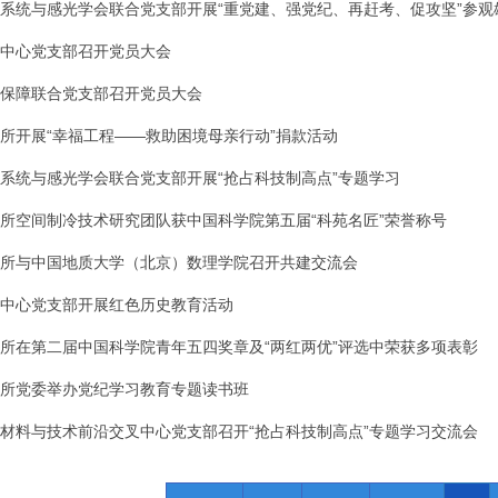
系统与感光学会联合党支部开展“重党建、强党纪、再赶考、促攻坚”参观
中心党支部召开党员大会
保障联合党支部召开党员大会
所开展“幸福工程——救助困境母亲行动”捐款活动
系统与感光学会联合党支部开展“抢占科技制高点”专题学习
所空间制冷技术研究团队获中国科学院第五届“科苑名匠”荣誉称号
所与中国地质大学（北京）数理学院召开共建交流会
中心党支部开展红色历史教育活动
所在第二届中国科学院青年五四奖章及“两红两优”评选中荣获多项表彰
所党委举办党纪学习教育专题读书班
材料与技术前沿交叉中心党支部召开“抢占科技制高点”专题学习交流会