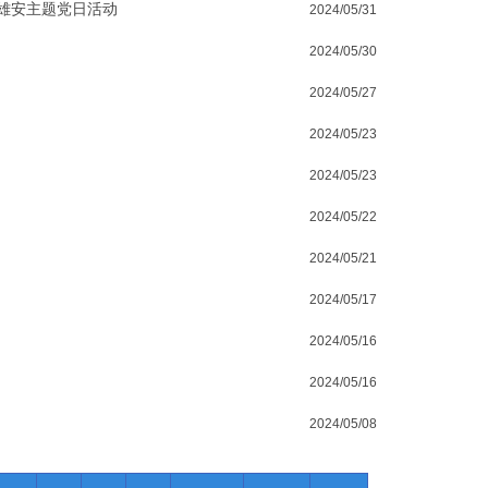
雄安主题党日活动
2024/05/31
2024/05/30
2024/05/27
2024/05/23
2024/05/23
2024/05/22
2024/05/21
2024/05/17
2024/05/16
2024/05/16
2024/05/08