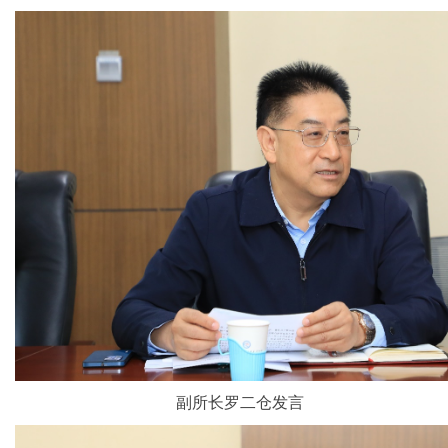
副所长罗二仓发言